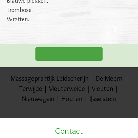
Blauwe plekken.
Trombose.
Wratten.
Boek hier je afspraak
Massagepraktijk Leidscherijn | De Meern |
Terwijde | Vleuterweide | Vleuten |
Nieuwegein | Houten | IJsselstein
Contact