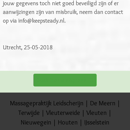
jouw gegevens toch niet goed beveiligd zijn of er
aanwijzingen zijn van misbruik, neem dan contact
op via info@keepsteady.nl.
Utrecht, 25-05-2018
Boek hier je afspraak
Massagepraktijk Leidscherijn | De Meern |
Terwijde | Vleuterweide | Vleuten |
Nieuwegein | Houten | IJsselstein