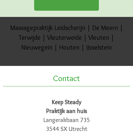
Boek hier je afspraak
Massagepraktijk Leidscherijn | De Meern |
Terwijde | Vleuterweide | Vleuten |
Nieuwegein | Houten | IJsselstein
Contact
Keep Steady
Praktijk aan huis
Langerakbaan 735
3544 SX Utrecht